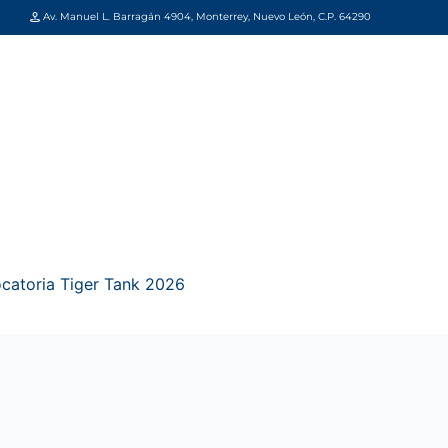
Av. Manuel L. Barragán 4904, Monterrey, Nuevo León, C.P. 64290
catoria Tiger Tank 2026