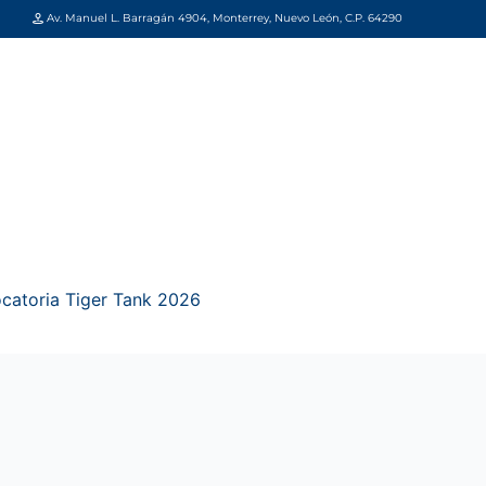
Av. Manuel L. Barragán 4904, Monterrey, Nuevo León, C.P. 64290
catoria Tiger Tank 2026