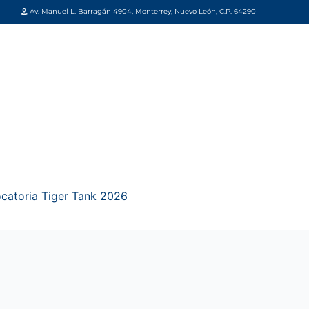
Av. Manuel L. Barragán 4904, Monterrey, Nuevo León, C.P. 64290
catoria Tiger Tank 2026