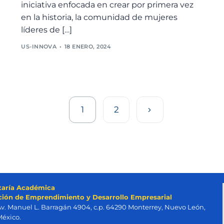
iniciativa enfocada en crear por primera vez
en la historia, la comunidad de mujeres
líderes de […]
US-INNOVA
18 ENERO, 2024
1
2
taría Académica
ción de Emprendimiento y Desarrollo Empresarial
v. Manuel L. Barragán 4904, c.p. 64290 Monterrey, Nuevo León,
éxico.