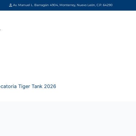
Av. Manuel L. Barragán 4904, Monterrey, Nuevo León, C.P. 64290
catoria Tiger Tank 2026