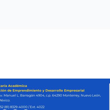
taría Académica
ción de Emprendimiento y Desarrollo Empresarial
v. Manuel L. Barragán 4904, c.p. 64290 Monterrey, Nuevo León,
éxico.
52 (81) 8329-4000 / Ext. 4022